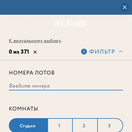
К визуальному выбору
0 из 371
ФИЛЬТР
5
НОМЕРА ЛОТОВ
Выбранным фильтрам не
соответствует ни одного лота
КОМНАТЫ
Студия
1
2
3