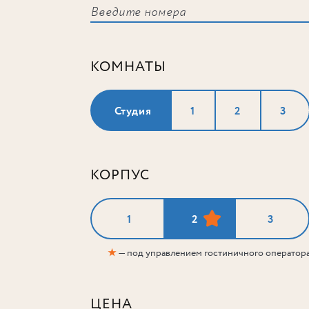
КОМНАТЫ
Студия
1
2
3
КОРПУС
1
2
3
★
— под управлением гостиничного оператор
ЦЕНА