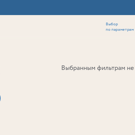
Выбор
ии
Локация
Инвесторам
Собственникам
Способы покупки
по параметрам
Ь
Выбранным фильтрам не 