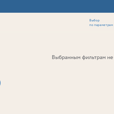
Выбор
ии
Локация
Инвесторам
Собственникам
Способы покупки
по параметрам
Ь
Выбранным фильтрам не 