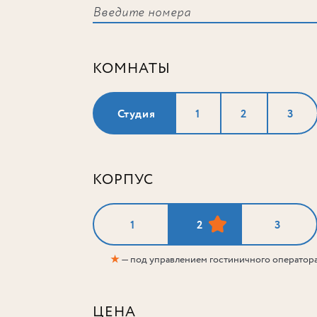
КОМНАТЫ
Студия
1
2
3
КОРПУС
1
2
3
★
— под управлением гостиничного оператор
ЦЕНА