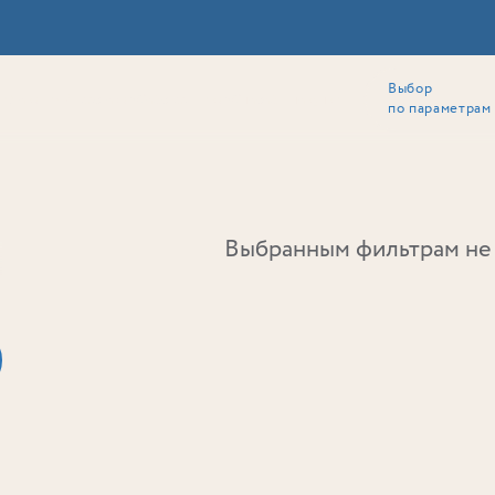
Выбор
ии
Локация
Инвесторам
Собственникам
Способы покупки
по параметрам
Ь
Выбранным фильтрам не 