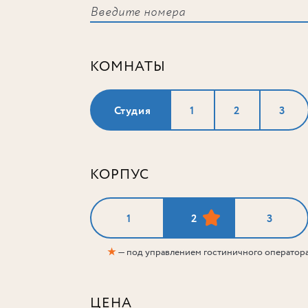
КОМНАТЫ
Студия
1
2
3
КОРПУС
1
2
3
★
— под управлением гостиничного оператор
ЦЕНА