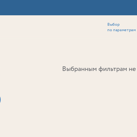
Выбор
ии
Локация
Инвесторам
Собственникам
Способы покупки
по параметрам
Ь
Выбранным фильтрам не 