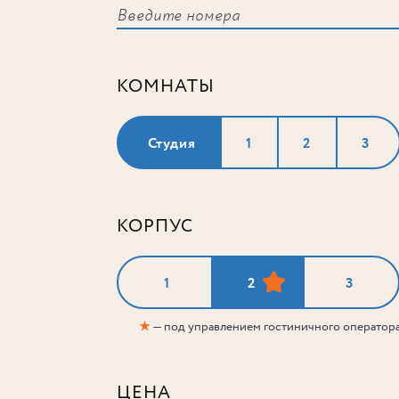
КОМНАТЫ
Студия
1
2
3
КОРПУС
1
2
3
★
— под управлением гостиничного оператор
ЦЕНА