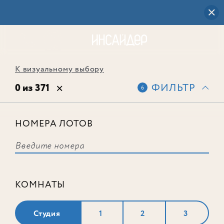
К визуальному выбору
0 из 371
ФИЛЬТР
6
НОМЕРА ЛОТОВ
Выбранным фильтрам не
соответствует ни одного лота
КОМНАТЫ
Студия
1
2
3