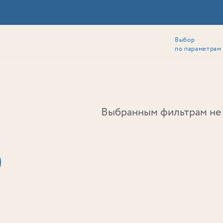
Выбор
ии
Локация
Инвесторам
Собственникам
Способы покупки
по параметрам
Ь
Выбранным фильтрам не 