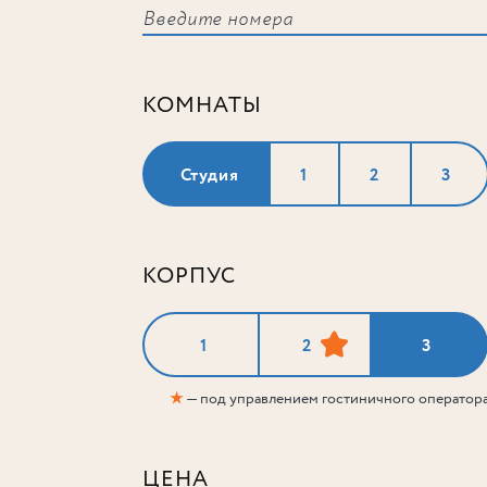
КОМНАТЫ
Студия
1
2
3
КОРПУС
1
2
3
★
— под управлением гостиничного оператор
ЦЕНА