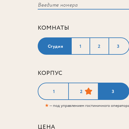
КОМНАТЫ
Студия
1
2
3
КОРПУС
1
2
3
★
— под управлением гостиничного оператор
ЦЕНА