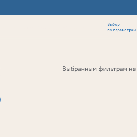
Выбор
ии
Локация
Инвесторам
Собственникам
Способы покупки
по параметрам
Ь
Выбранным фильтрам не 