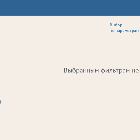
Выбор
ии
Локация
Инвесторам
Собственникам
Способы покупки
по параметрам
Ь
Выбранным фильтрам не 