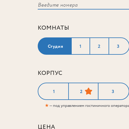
КОМНАТЫ
Студия
1
2
3
КОРПУС
1
2
3
★
— под управлением гостиничного оператор
ЦЕНА