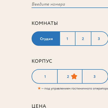
КОМНАТЫ
Студия
1
2
3
КОРПУС
1
2
3
★
— под управлением гостиничного оператор
ЦЕНА