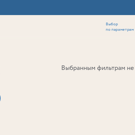
Выбор
ии
Локация
Инвесторам
Собственникам
Способы покупки
по параметрам
Ь
Выбранным фильтрам не 