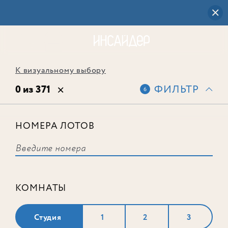
К визуальному выбору
0 из 371
ФИЛЬТР
6
НОМЕРА ЛОТОВ
Выбранным фильтрам не
соответствует ни одного лота
КОМНАТЫ
Студия
1
2
3