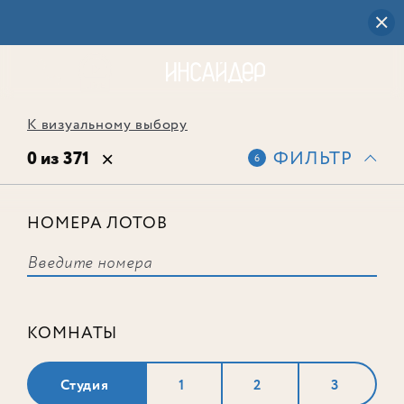
К визуальному выбору
0 из 371
ФИЛЬТР
6
НОМЕРА ЛОТОВ
Выбранным фильтрам не
соответствует ни одного лота
КОМНАТЫ
Студия
1
2
3