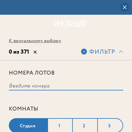
К визуальному выбору
0 из 371
ФИЛЬТР
6
НОМЕРА ЛОТОВ
Выбранным фильтрам не
соответствует ни одного лота
КОМНАТЫ
Студия
1
2
3