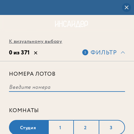
К визуальному выбору
0 из 371
ФИЛЬТР
5
НОМЕРА ЛОТОВ
Выбранным фильтрам не
соответствует ни одного лота
КОМНАТЫ
Студия
1
2
3