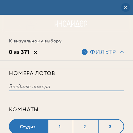
К визуальному выбору
0 из 371
ФИЛЬТР
6
НОМЕРА ЛОТОВ
Выбранным фильтрам не
соответствует ни одного лота
КОМНАТЫ
Студия
1
2
3