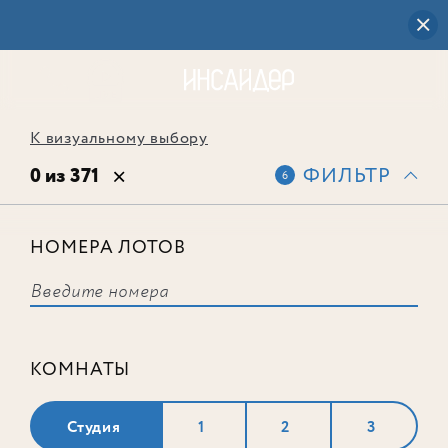
К визуальному выбору
0 из 371
ФИЛЬТР
6
НОМЕРА ЛОТОВ
Выбранным фильтрам не
соответствует ни одного лота
КОМНАТЫ
Студия
1
2
3