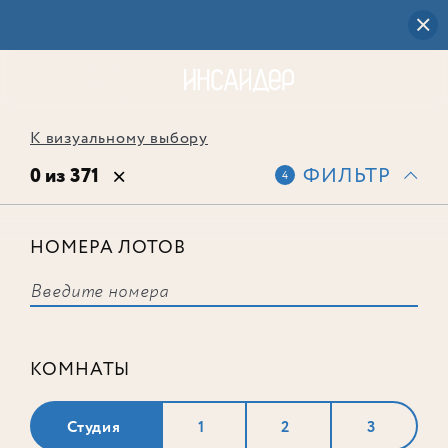
К визуальному выбору
0 из 371
ФИЛЬТР
4
НОМЕРА ЛОТОВ
Выбранным фильтрам не
соответствует ни одного лота
КОМНАТЫ
Студия
1
2
3