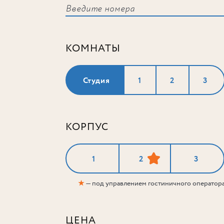
КОМНАТЫ
Студия
1
2
3
КОРПУС
1
2
3
★
— под управлением гостиничного оператор
ЦЕНА