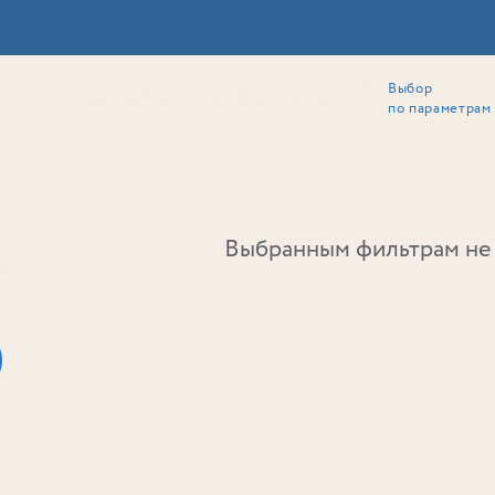
Выбор
ии
Локация
Инвесторам
Собственникам
Способы покупки
по параметрам
Ь
Выбранным фильтрам не 