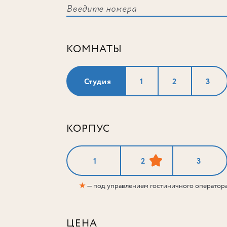
КОМНАТЫ
Студия
1
2
3
КОРПУС
1
2
3
★
— под управлением гостиничного оператор
ЦЕНА