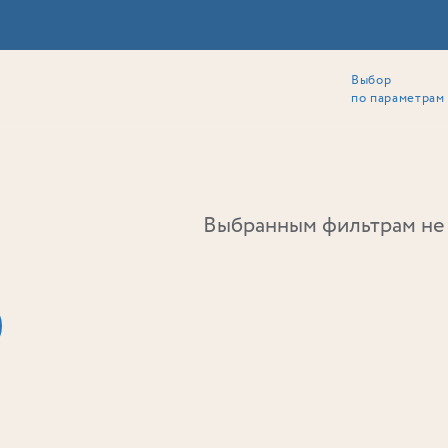
Выбор
ии
Локация
Инвесторам
Собственникам
Способы покупки
по параметрам
Ь
Выбранным фильтрам не 