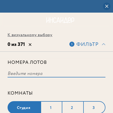
К визуальному выбору
0 из 371
ФИЛЬТР
5
НОМЕРА ЛОТОВ
Выбранным фильтрам не
соответствует ни одного лота
КОМНАТЫ
Студия
1
2
3