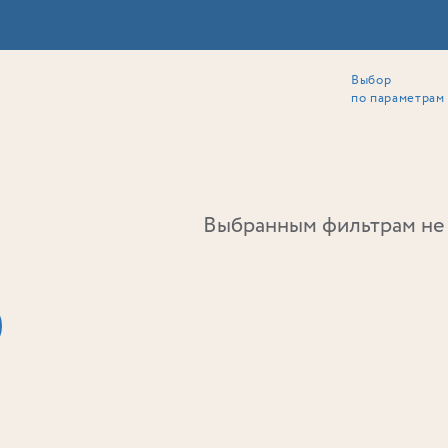
Выбор
ии
Локация
Инвесторам
Собственникам
Способы покупки
по параметрам
Ь
Выбранным фильтрам не 