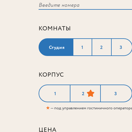
КОМНАТЫ
Студия
1
2
3
КОРПУС
1
2
3
★
— под управлением гостиничного оператор
ЦЕНА