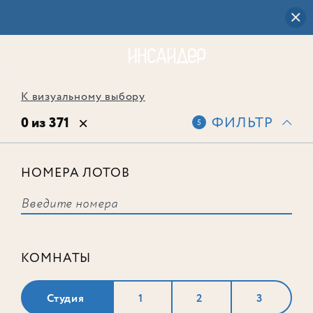
К визуальному выбору
0 из 371
ФИЛЬТР
5
НОМЕРА ЛОТОВ
Выбранным фильтрам не
соответствует ни одного лота
КОМНАТЫ
Студия
1
2
3