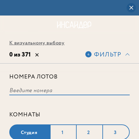
К визуальному выбору
0 из 371
ФИЛЬТР
4
НОМЕРА ЛОТОВ
Выбранным фильтрам не
соответствует ни одного лота
КОМНАТЫ
Студия
1
2
3