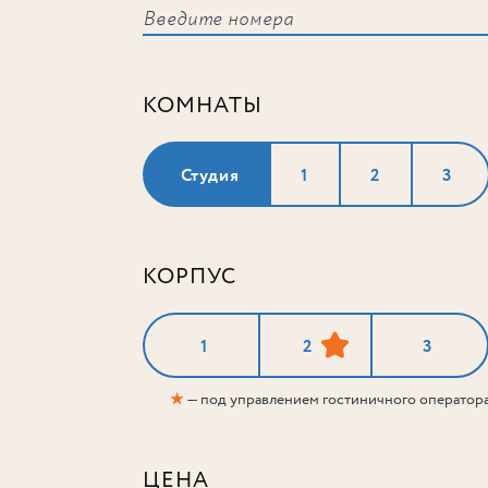
КОМНАТЫ
Студия
1
2
3
КОРПУС
1
2
3
★
— под управлением гостиничного оператор
ЦЕНА