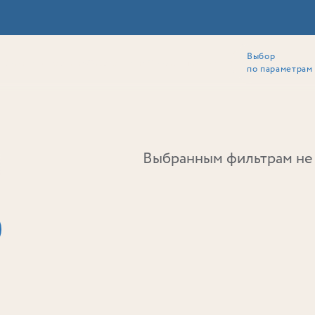
Выбор
ии
Локация
Инвесторам
Собственникам
Способы покупки
по параметрам
Ь
Выбранным фильтрам не 