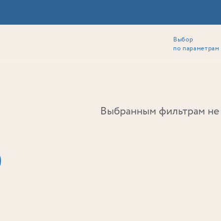
Выбор
ии
Локация
Инвесторам
Собственникам
Способы покупки
по параметрам
Ь
Выбранным фильтрам не 