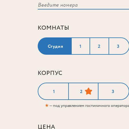
КОМНАТЫ
Студия
1
2
3
КОРПУС
1
2
3
★
— под управлением гостиничного оператор
ЦЕНА