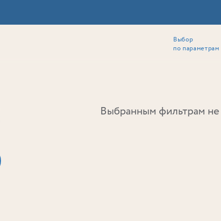
Выбор
ии
Локация
Инвесторам
Собственникам
Способы покупки
по параметрам
Ь
Выбранным фильтрам не 