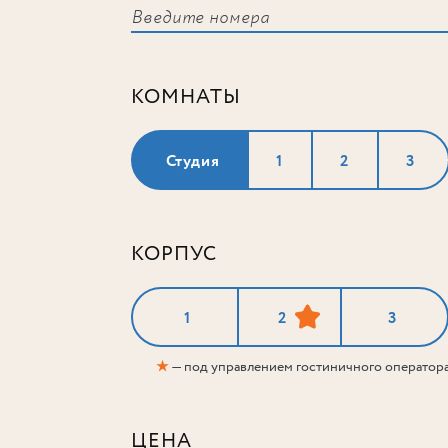
КОМНАТЫ
Студия
1
2
3
КОРПУС
1
2
3
★
— под управлением гостиничного оператор
ЦЕНА