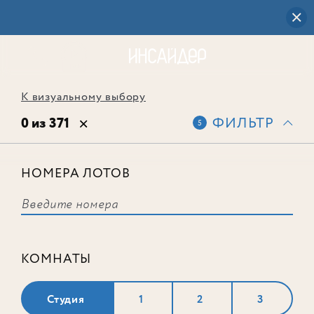
К визуальному выбору
0 из 371
ФИЛЬТР
5
НОМЕРА ЛОТОВ
Выбранным фильтрам не
соответствует ни одного лота
КОМНАТЫ
Студия
1
2
3