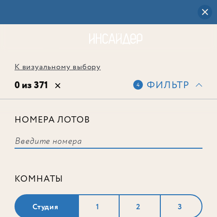
К визуальному выбору
0 из 371
ФИЛЬТР
4
НОМЕРА ЛОТОВ
Выбранным фильтрам не
соответствует ни одного лота
КОМНАТЫ
Студия
1
2
3