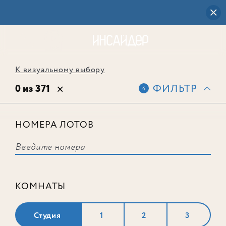
К визуальному выбору
0 из 371
ФИЛЬТР
4
НОМЕРА ЛОТОВ
Выбранным фильтрам не
соответствует ни одного лота
КОМНАТЫ
Студия
1
2
3