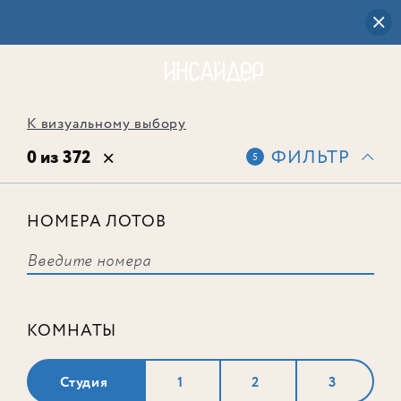
К визуальному выбору
0 из 372
ФИЛЬТР
5
НОМЕРА ЛОТОВ
Выбранным фильтрам не
соответствует ни одного лота
КОМНАТЫ
Студия
1
2
3