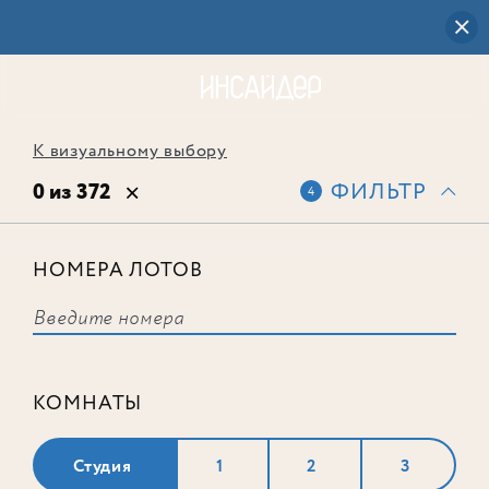
К визуальному выбору
0 из 372
ФИЛЬТР
4
НОМЕРА ЛОТОВ
Выбранным фильтрам не
соответствует ни одного лота
КОМНАТЫ
Студия
1
2
3