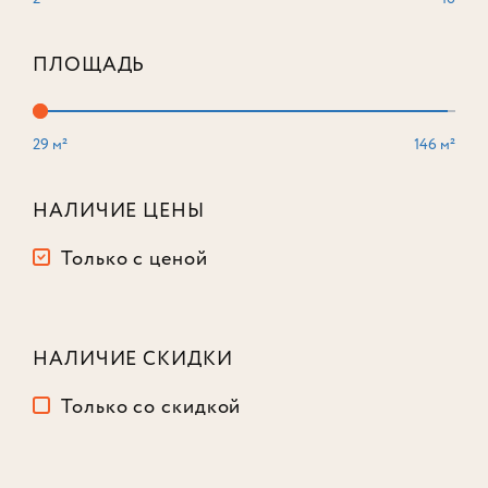
ПЛОЩАДЬ
29 м²
146 м²
Студия
34,5 м²
Корпус
1
НАЛИЧИЕ ЦЕНЫ
Этаж
3
из 16
Только с ценой
17 746 800
₽
НАЛИЧИЕ СКИДКИ
Только со скидкой