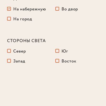
На набережную
Во двор
На город
СТОРОНЫ СВЕТА
Север
Юг
Студия
34,5 м²
Запад
Восток
Корпус
1
Этаж
2
из 16
17 774 400
₽
Лот № 138