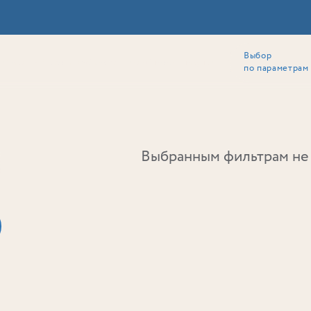
Выбор
ии
Локация
Инвесторам
Собственникам
Способы покупки
по параметрам
Ь
Выбранным фильтрам не 