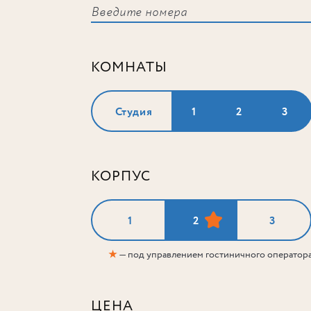
КОМНАТЫ
Студия
1
2
3
КОРПУС
1
2
3
★
— под управлением гостиничного оператор
ЦЕНА