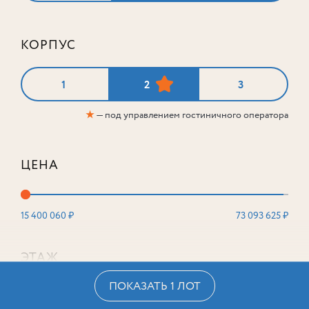
КОРПУС
2-комнатный
88,1 м²
1
2
3
Корпус
2
★
— под управлением гостиничного оператора
Этаж
4
из 16
41 318 900
₽
ЦЕНА
15 400 060 ₽
73 093 625 ₽
ЭТАЖ
ПОКАЗАТЬ 1 ЛОТ
2
16