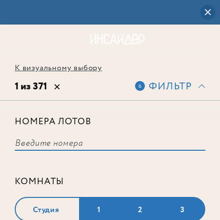
К визуальному выбору
1 из 371
ФИЛЬТР
6
НОМЕРА ЛОТОВ
Лот № 584
КОМНАТЫ
Студия
1
2
3