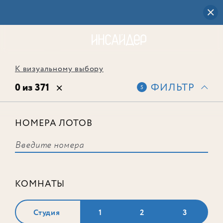
К визуальному выбору
0 из 371
ФИЛЬТР
5
НОМЕРА ЛОТОВ
Выбранным фильтрам не
соответствует ни одного лота
КОМНАТЫ
Студия
1
2
3