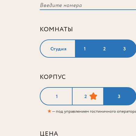
КОМНАТЫ
Студия
1
2
3
КОРПУС
1
2
3
★
— под управлением гостиничного оператор
ЦЕНА