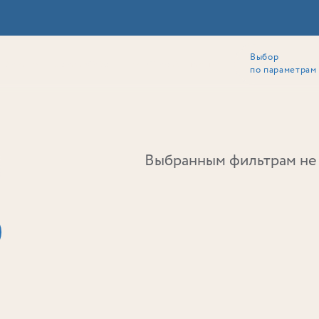
Выбор
ии
Локация
Инвесторам
Собственникам
Способы покупки
по параметрам
Ь
Выбранным фильтрам не 