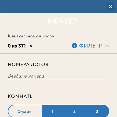
К визуальному выбору
0 из 371
ФИЛЬТР
5
НОМЕРА ЛОТОВ
Выбранным фильтрам не
соответствует ни одного лота
КОМНАТЫ
Студия
1
2
3