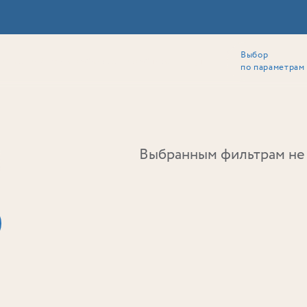
Выбор
ии
Локация
Инвесторам
Собственникам
Способы покупки
по параметрам
Ь
Выбранным фильтрам не 