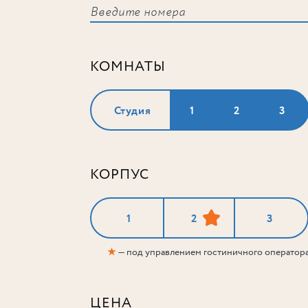
КОМНАТЫ
Студия
1
2
3
КОРПУС
1
2
3
★
— под управлением гостиничного оператор
ЦЕНА