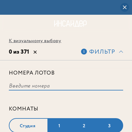
К визуальному выбору
0 из 371
ФИЛЬТР
5
НОМЕРА ЛОТОВ
Выбранным фильтрам не
соответствует ни одного лота
КОМНАТЫ
Студия
1
2
3