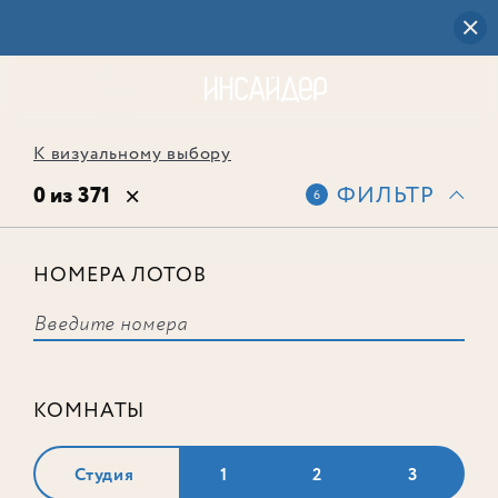
К визуальному выбору
0 из 371
ФИЛЬТР
6
НОМЕРА ЛОТОВ
Выбранным фильтрам не
соответствует ни одного лота
КОМНАТЫ
Студия
1
2
3