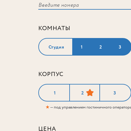
КОМНАТЫ
Студия
1
2
3
КОРПУС
1
2
3
★
— под управлением гостиничного оператор
ЦЕНА