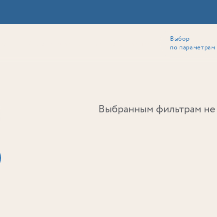
Выбор
ии
Локация
Инвесторам
Собственникам
Способы покупки
по параметрам
Ь
Выбранным фильтрам не 