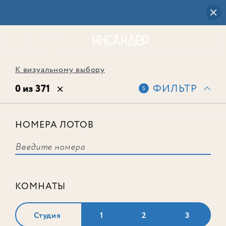
К визуальному выбору
0 из 371
ФИЛЬТР
5
НОМЕРА ЛОТОВ
Выбранным фильтрам не
соответствует ни одного лота
КОМНАТЫ
Студия
1
2
3