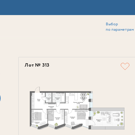
Выбор
ии
Локация
Инвесторам
Собственникам
Способы покупки
по параметрам
Ь
Лот № 313