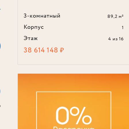
3-комнатный
89,2 м²
Корпус
1
Этаж
4
из 16
38 614 148
₽
а