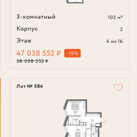
3-комнатный
103 м²
Корпус
2
Этаж
4
из 16
47 038 552
₽
-19%
58 038 552
₽
Лот № 584