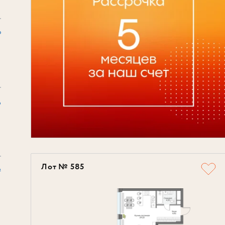
₽
6
Лот № 585
²