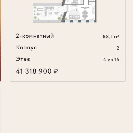
2-комнатный
88,1 м²
Корпус
2
Этаж
4
из 16
41 318 900
₽