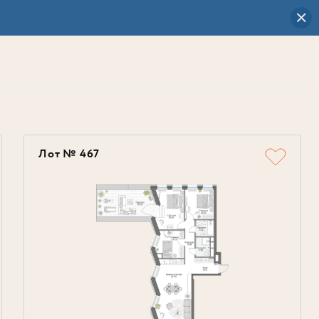
Визуальный
выбор
0
Лот № 467