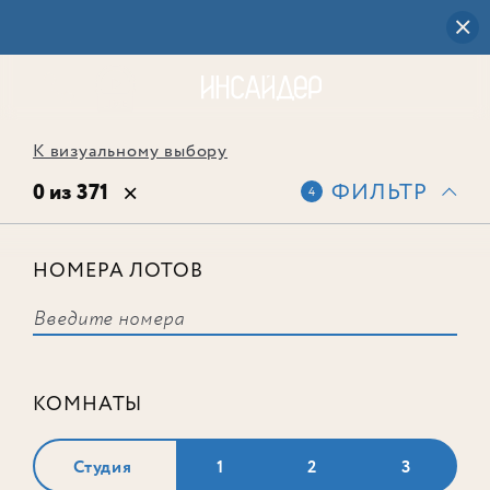
К визуальному выбору
0 из 371
ФИЛЬТР
4
НОМЕРА ЛОТОВ
Выбранным фильтрам не
соответствует ни одного лота
КОМНАТЫ
Студия
1
2
3