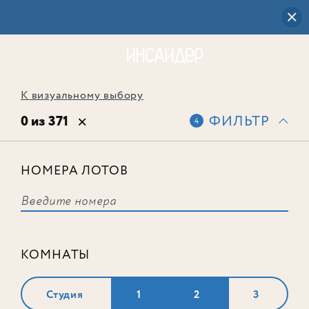
К визуальному выбору
0 из 371
ФИЛЬТР
4
НОМЕРА ЛОТОВ
Выбранным фильтрам не
соответствует ни одного лота
КОМНАТЫ
Студия
1
2
3