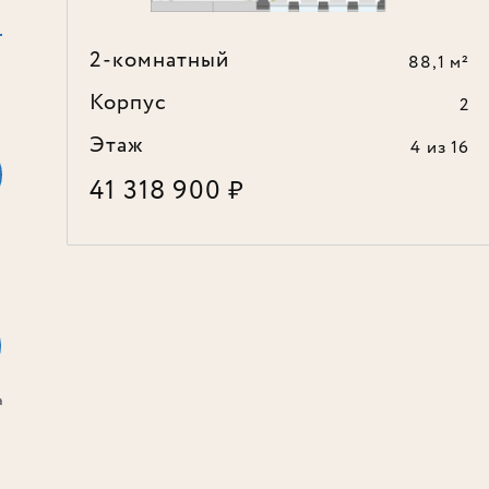
2-комнатный
88,1 м²
Корпус
2
Этаж
4
из 16
41 318 900
₽
а