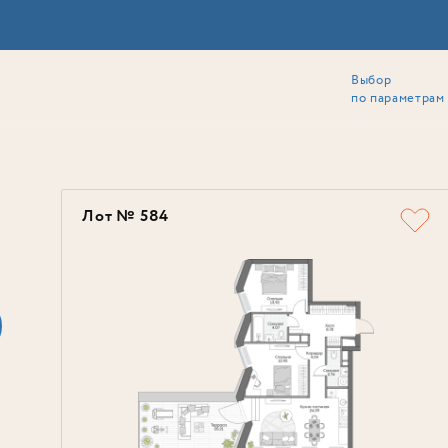
Выбор
ии
Локация
Инвесторам
Собственникам
Способы покупки
по параметрам
Ь
Лот № 584