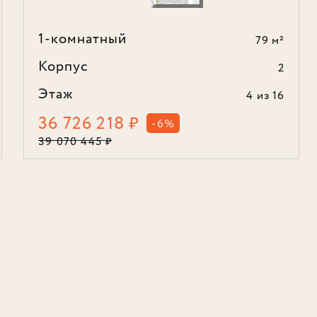
1-комнатный
79 м²
Корпус
2
Этаж
4
из 16
36 726 218
₽
-6%
39 070 445
₽