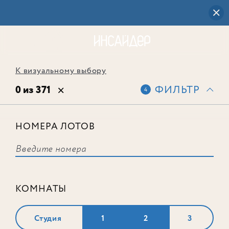
К визуальному выбору
0 из 371
ФИЛЬТР
4
НОМЕРА ЛОТОВ
Выбранным фильтрам не
соответствует ни одного лота
КОМНАТЫ
Студия
1
2
3