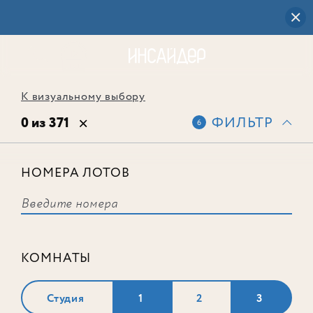
К визуальному выбору
0 из 371
ФИЛЬТР
6
НОМЕРА ЛОТОВ
Выбранным фильтрам не
соответствует ни одного лота
КОМНАТЫ
Студия
1
2
3