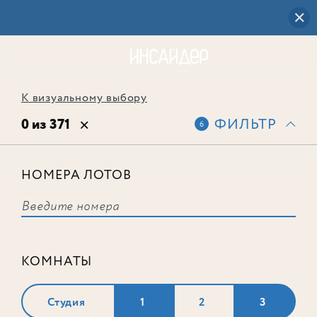
К визуальному выбору
0 из 371
ФИЛЬТР
6
НОМЕРА ЛОТОВ
Выбранным фильтрам не
соответствует ни одного лота
КОМНАТЫ
Студия
1
2
3