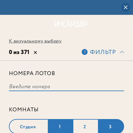
К визуальному выбору
0 из 371
ФИЛЬТР
7
НОМЕРА ЛОТОВ
Выбранным фильтрам не
соответствует ни одного лота
КОМНАТЫ
Студия
1
2
3